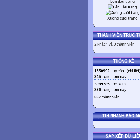
Lên đầu trang
Xuống cuối trang
THÀNH VIÊN TRỰC T
2 khách và 0 thành viên
THỐNG KÊ
1650992
truy cập (
chi tiết
345
trong hôm nay
3989785
lượt xem
376
trong hôm nay
837
thành viên
TIN NHANH BÁO M
SẮP XẾP DỮ LIỆ