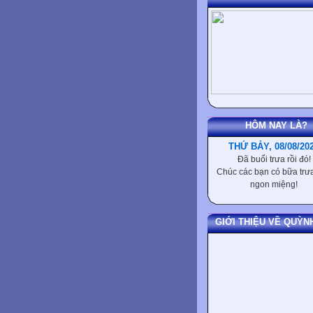
HÔM NAY LÀ?
THỨ BẢY, 08/08/20
Đã buổi trưa rồi đó!
Chúc các bạn có bữa trưa
ngon miệng!
GIỚI THIỆU VỀ QUỲN