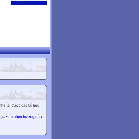
Đăng nhập / Đăng ký
ể tải được các tài liệu
hoặc
xem phim hướng dẫn