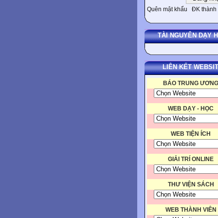
Quên mật khẩu
ĐK thành 
TÀI NGUYÊN DẠY 
LIÊN KẾT WEBSI
BÁO TRUNG ƯƠN
WEB DẠY - HỌC
WEB TIỆN ÍCH
GIẢI TRÍ ONLINE
THƯ VIỆN SÁCH
WEB THÀNH VIÊN