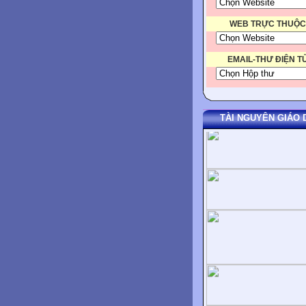
WEB TRỰC THUỘC
EMAIL-THƯ ĐIỆN T
TÀI NGUYÊN GIÁO 