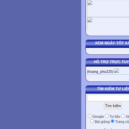
XEM NGÀY TỐT X
HỖ TRỢ TRỰC TU
(hoang_phu225)
TÌM KIẾM TƯ LIỆ
Google
Tư liệu
Gi
Bài giảng
Trang củ