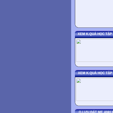
XEM K.QUẢ HỌC TẬP
XEM K.QUẢ HỌC TẬP
Q.LƯU ĐÁT MẸ ANH 